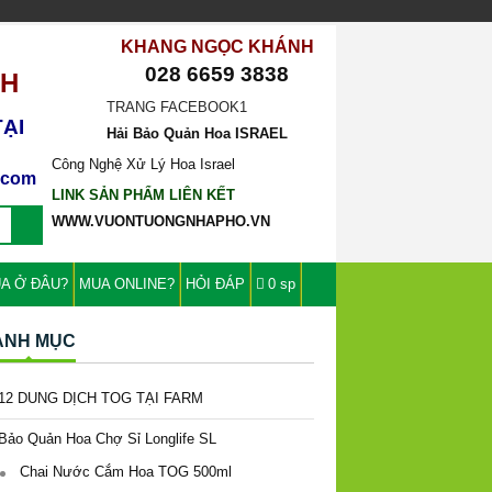
CH
KHANG NGỌC KHÁNH
028 6659 3838
ẠI
TRANG FACEBOOK1
Hải Bảo Quản Hoa ISRAEL
l.com
Công Nghệ Xử Lý Hoa Israel
LINK SẢN PHẨM LIÊN KẾT
WWW.VUONTUONGNHAPHO.VN
A Ở ĐÂU?
MUA ONLINE?
HỎI ĐÁP
0 sp
ANH MỤC
12 DUNG DỊCH TOG TẠI FARM
Bảo Quản Hoa Chợ Sỉ Longlife SL
Chai Nước Cắm Hoa TOG 500ml