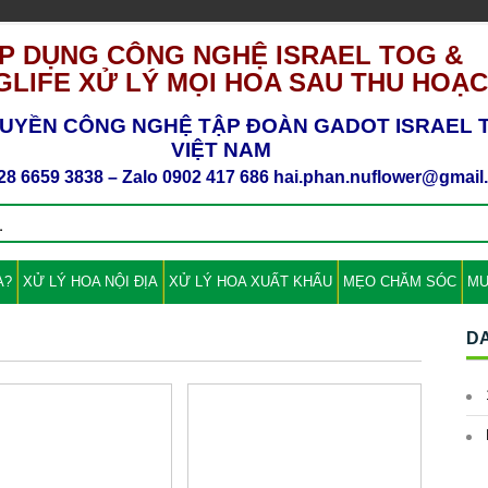
P DỤNG CÔNG NGHỆ ISRAEL TOG &
LIFE XỬ LÝ MỌI HOA SAU THU HOẠ
UYỀN CÔNG NGHỆ TẬP ĐOÀN GADOT ISRAEL T
VIỆT NAM
28 6659 3838 – Zalo 0902 417 686 hai.phan.nuflower@gmai
A?
XỬ LÝ HOA NỘI ĐỊA
XỬ LÝ HOA XUẤT KHẨU
MẸO CHĂM SÓC
MU
D