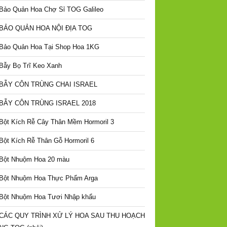
Bảo Quản Hoa Chợ Sỉ TOG Galileo
BẢO QUẢN HOA NỘI ĐỊA TOG
Bảo Quản Hoa Tại Shop Hoa 1KG
Bẫy Bọ Trĩ Keo Xanh
BẪY CÔN TRÙNG CHAI ISRAEL
BẪY CÔN TRÙNG ISRAEL 2018
Bột Kích Rễ Cây Thân Mềm Hormoril 3
Bột Kích Rễ Thân Gỗ Hormoril 6
Bột Nhuộm Hoa 20 màu
Bột Nhuộm Hoa Thực Phẩm Arga
Bột Nhuộm Hoa Tươi Nhập khẩu
CÁC QUY TRÌNH XỬ LÝ HOA SAU THU HOẠCH