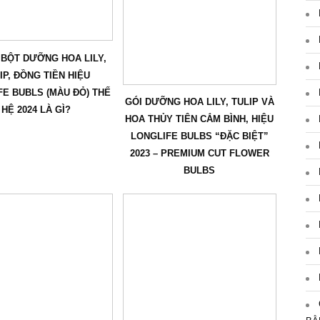
BỘT DƯỠNG HOA LILY,
IP, ĐỒNG TIỀN HIỆU
FE BUBLS (MÀU ĐỎ) THẾ
GÓI DƯỠNG HOA LILY, TULIP VÀ
HỆ 2024 LÀ GÌ?
HOA THỦY TIÊN CẮM BÌNH, HIỆU
LONGLIFE BULBS “ĐẶC BIỆT”
2023 – PREMIUM CUT FLOWER
BULBS