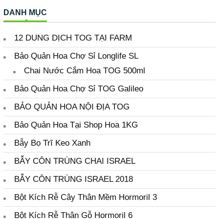
1. Dưỡng Hoa tại nhà
DANH MỤC
2. Dưỡng Hoa SHOP
3. Dưỡng Hoa Tại Chợ
12 DUNG DỊCH TOG TẠI FARM
Nước Cắm Hoa Longlife SL
Bảo Quản Hoa Chợ Sỉ Longlife SL
Nước TOG Galileo Đậm Đặc
Chai Nước Cắm Hoa TOG 500ml
4. MÀU NHUỘM HOA NHẬP
KHẨU (NƯỚC & BỘT)
Bảo Quản Hoa Chợ Sỉ TOG Galileo
1. SƠN XỊT MÀU HOA ÚC
BẢO QUẢN HOA NỘI ĐỊA TOG
2. NƯỚC NHUỘM HOA
ISRAEL
Bảo Quản Hoa Tại Shop Hoa 1KG
2. BỘT NHUỘM HOA ISRAEL
Bẫy Bọ Trĩ Keo Xanh
3. MÀU NHUỘM BỘT 20 MÀU
12 TOG XỬ LÝ HOA TẠI VƯỜN
BẪY CÔN TRÙNG CHAI ISRAEL
GROWERS
TOG 6 dùng Rữa Hoa CLO
BẪY CÔN TRÙNG ISRAEL 2018
TOG Galileo Nội Địa & Cúc XK
Bột Kích Rễ Cây Thân Mềm Hormoril 3
TOG 10 Dưỡng Hoa Hồng
Bột Kích Rễ Thân Gỗ Hormoril 6
TOG STAR Hoa Hồng Kho