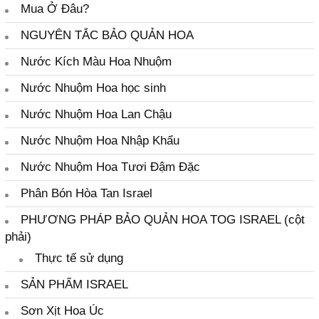
KHI NÀO XỬ LÝ HOA (When)?
Mua Ở Đâu?
CÁCH XỬ LÝ HOA (How)?
NGUYÊN TẮC BẢO QUẢN HOA
NGUYÊN TẮC CHUNG TOG
Nước Kích Màu Hoa Nhuộm
4 LỢI ÍCH HOA KHO LẠNH
Nước Nhuộm Hoa học sinh
XỬ LÝ HOA NỘI ĐỊA
XỬ LÝ HOA CÚC NỘI ĐỊA
Nước Nhuộm Hoa Lan Chậu
Xử Lý Hoa Hồng TOG Galileo
Nước Nhuộm Hoa Nhập Khẩu
Xử Lý Hoa LILY Nội Địa
Nước Nhuộm Hoa Tươi Đậm Đặc
XỬ LÝ HOA LILY CẮT NON
Xử Lý Hoa Lan Vũ Nữ
Phân Bón Hòa Tan Israel
Xử Lý Hoa Hoàng Anh
PHƯƠNG PHÁP BẢO QUẢN HOA TOG ISRAEL (cột
XỬ LÝ HOA XUẤT KHẨU
phải)
NGUYÊN TẮC HOA KHO LẠNH?
Thực tế sử dụng
Hoa Lily Kho Lạnh TOG L103
SẢN PHẨM ISRAEL
Bảo Quản Hoa Baby TOG 3
Sơn Xịt Hoa Úc
Bảo Quản Hoa Salem TOG 3