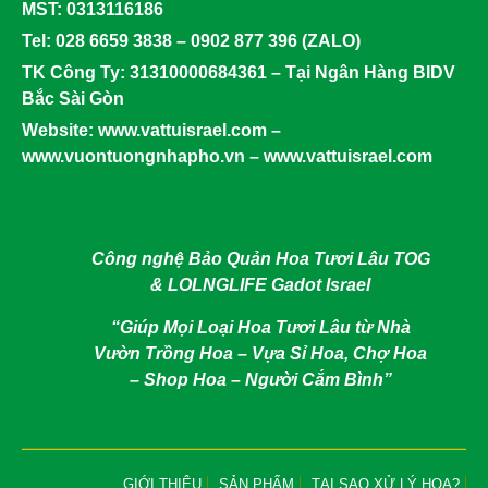
MST:
0313116186
Tel:
028 6659 3838 – 0902 877 396 (ZALO)
TK Công Ty:
31310000684361 – Tại Ngân Hàng BIDV
Bắc Sài Gòn
Website:
www.vattuisrael.com –
www.vuontuongnhapho.vn – www.vattuisrael.com
Công nghệ Bảo Quản Hoa Tươi Lâu TOG
& LOLNGLIFE Gadot Israel
“Giúp Mọi Loại Hoa Tươi Lâu từ Nhà
Vườn Trồng Hoa – Vựa Sỉ Hoa, Chợ Hoa
– Shop Hoa – Người Cắm Bình”
GIỚI THIỆU
SẢN PHẨM
TẠI SAO XỬ LÝ HOA?