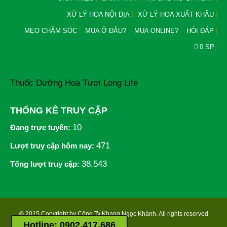
XỬ LÝ HOA NỘI ĐỊA
XỬ LÝ HOA XUẤT KHẨU
MẸO CHĂM SÓC
MUA Ở ĐÂU?
MUA ONLINE?
HỎI ĐÁP
0 SP
Thuốc Dưỡng Hoa Tươi Long Life
THỐNG KÊ TRUY CẬP
10
Đang trực tuyến:
471
Lượt truy cập hôm nay:
38.543
Tổng lượt truy cập:
© 2015 Copyright by Công Ty Khang Ngọc Khánh. All rights reserved
Hotline:
0902.417.686