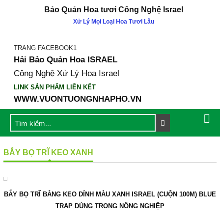
Bảo Quản Hoa tươi Công Nghệ Israel
Xử Lý Mọi Loại Hoa Tươi Lâu
TRANG FACEBOOK1
Hải Bảo Quản Hoa ISRAEL
Công Nghệ Xử Lý Hoa Israel
LINK SẢN PHẨM LIÊN KẾT
WWW.VUONTUONGNHAPHO.VN
GIỚI THIỆU
BẪY BỌ TRĨ KEO XANH
Công ty Khang Ngọc Khánh
Catalogue Sản Phẩm KNK
Cty Mẹ Gadot Israel
BẪY BỌ TRĨ BẰNG KEO DÍNH MÀU XANH ISRAEL (CUỘN 100M) BLUE
Hội Thảo & Sự Kiện
TRAP DÙNG TRONG NÔNG NGHIỆP
SẢN PHẨM