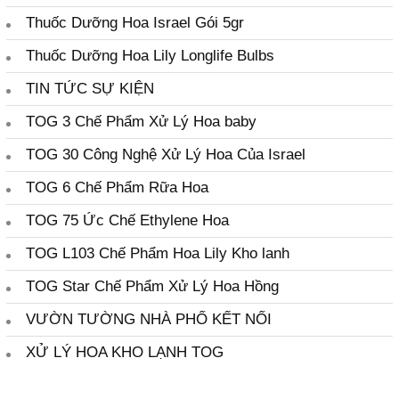
Thuốc Dưỡng Hoa Israel Gói 5gr
Hoa Hướng Dương TOG 30
Cúc Xuất Khẩu TOG Galileo
Thuốc Dưỡng Hoa Lily Longlife Bulbs
Cát Tường kho lạnh TOG 30
TIN TỨC SỰ KIỆN
Hoa Hồng Kho Lạnh TOG Star
TOG 3 Chế Phẩm Xử Lý Hoa baby
MẸO CHĂM SÓC
TOG 30 Công Nghệ Xử Lý Hoa Của Israel
MUA Ở ĐÂU?
BẢNG GIÁ SP VẬT TƯ NÔNG
TOG 6 Chế Phẩm Rữa Hoa
NGHIỆP SẠCH GADOT ISRAEL
2021
TOG 75 Ức Chế Ethylene Hoa
LIST HÌNH ẢNH BẢNG BÁO GIÁ
CÁC VẬT TƯ NÔNG NGHIỆP
TOG L103 Chế Phẩm Hoa Lily Kho lanh
ISRAEL
MUA ONLINE?
TOG Star Chế Phẩm Xử Lý Hoa Hồng
1. Bình Xịt Bóng Lá – Nhập Khẩu
VƯỜN TƯỜNG NHÀ PHỐ KẾT NỐI
Úc
2. Sơn Xịt Màu Hoa Tươi – Nhập
XỬ LÝ HOA KHO LẠNH TOG
Khẩu Úc
3. Thuốc Dưỡng Hoa Israel