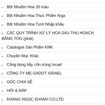
Lạnh
Bột Nhuộm Hoa 20 màu
TOG 30 Cẩm chướng, Cát
Tường, Lay ơn, Mặt trời
Bột Nhuộm Hoa Thực Phẩm Arga
TOG L103 Kiềm Hoa Lily
Bột Nhuộm Hoa Tươi Nhập khẩu
TOG 75 Ức Chế Ethylene Hoa
CÁC QUY TRÌNH XỬ LÝ HOA SAU THU HOẠCH
TOG 3 Xử Lý Baby Salem
BẰNG TOG (phải)
5. Keo Bẫy Vàng Israel
6. Keo Bẫy Bọ Trĩ
Catalogue Sản Phẩm KNK
7. Bột Kích Rễ Không trị nấm
Chuyên Mục Khác
8. Bột Kích Rễ Trị Nấm
Công dụng bẫy côn trùng Israel
9. PHÂN BÓN NHẬP KHẨU
NOVACID ISRAEL (5 LOẠI)
CÔNG TY MẸ GADOT ISRAEL
10. VƯỜN TƯỜNG BỒ ĐÀO
NHA (KẾT NỐI)
GÓC CHIA SẺ
TẠI SAO XỬ LÝ HOA?
HỎI & ĐÁP
TẠI SAO XỬ LÝ HOA (Why)?
KHANG NGỌC KHÁNH CO.LTD
AI NÊN XỬ LÝ HOA (Who)?