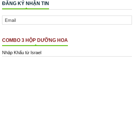
Dưỡng Cắm Bình Hoa Tại Nhà
ĐĂNG KÝ NHẬN TIN
Longlife 5gr
4. Bột + Nước Màu Nhuộm Hoa
Tươi Israel
5. Vật Tư Nông Nghiệp Sạch
Israel
COMBO 3 HỘP DƯỠNG HOA
6. Hoa Campuchia
HỎI ĐÁP
Nhập Khẩu từ Israel
Thanh toán
0 sp