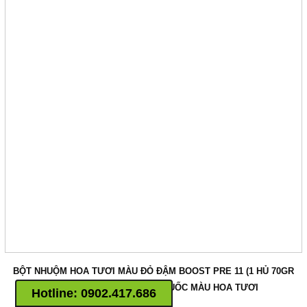
2. NƯỚC NHUỘM HOA
ISRAEL
2. BỘT NHUỘM HOA ISRAEL
3. MÀU NHUỘM BỘT 20 MÀU
12 TOG XỬ LÝ HOA TẠI VƯỜN
GROWERS
TOG 6 dùng Rữa Hoa CLO
TOG Galileo Nội Địa & Cúc XK
TOG 10 Dưỡng Hoa Hồng
TOG STAR Hoa Hồng Kho
Lạnh
TOG 30 Cẩm chướng, Cát
Tường, Lay ơn, Mặt trời
TOG L103 Kiềm Hoa Lily
TOG 75 Ức Chế Ethylene Hoa
TOG 3 Xử Lý Baby Salem
BỘT NHUỘM HOA TƯƠI MÀU ĐỎ ĐẬM BOOST PRE 11 (1 HỦ 70GR
5. Keo Bẫy Vàng Israel
PHA 10L ĐẾN 12L NƯỚC THUỐC MÀU HOA TƯƠI
Hotline:
0902.417.686
6. Keo Bẫy Bọ Trĩ