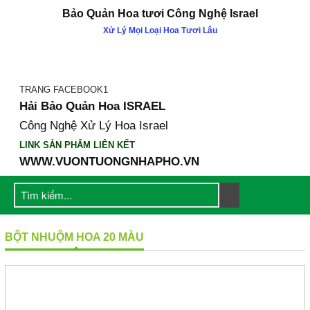
Bảo Quản Hoa tươi Công Nghệ Israel
Xử Lý Mọi Loại Hoa Tươi Lâu
GIỚI THIỆU
Công ty Khang Ngọc Khánh
Catalogue Sản Phẩm KNK
TRANG FACEBOOK1
Hải Bảo Quản Hoa ISRAEL
Cty Mẹ Gadot Israel
Công Nghệ Xử Lý Hoa Israel
Hội Thảo & Sự Kiện
LINK SẢN PHẨM LIÊN KẾT
SẢN PHẨM
WWW.VUONTUONGNHAPHO.VN
1. Dưỡng Hoa tại nhà
2. Dưỡng Hoa SHOP
3. Dưỡng Hoa Tại Chợ
Nước Cắm Hoa Longlife SL
BỘT NHUỘM HOA 20 MÀU
Nước TOG Galileo Đậm Đặc
4. MÀU NHUỘM HOA NHẬP
KHẨU (NƯỚC & BỘT)
1. SƠN XỊT MÀU HOA ÚC