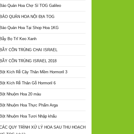
Bảo Quản Hoa Chợ Sỉ TOG Galileo
BẢO QUẢN HOA NỘI ĐỊA TOG
Bảo Quản Hoa Tại Shop Hoa 1KG
Bẫy Bọ Trĩ Keo Xanh
BẪY CÔN TRÙNG CHAI ISRAEL
BẪY CÔN TRÙNG ISRAEL 2018
Bột Kích Rễ Cây Thân Mềm Hormoril 3
Bột Kích Rễ Thân Gỗ Hormoril 6
Bột Nhuộm Hoa 20 màu
Bột Nhuộm Hoa Thực Phẩm Arga
Bột Nhuộm Hoa Tươi Nhập khẩu
CÁC QUY TRÌNH XỬ LÝ HOA SAU THU HOẠCH