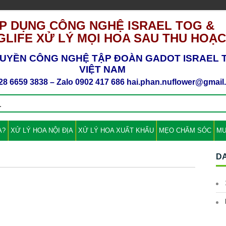
P DỤNG CÔNG NGHỆ ISRAEL TOG &
LIFE XỬ LÝ MỌI HOA SAU THU HOẠ
UYỀN CÔNG NGHỆ TẬP ĐOÀN GADOT ISRAEL T
VIỆT NAM
28 6659 3838 – Zalo 0902 417 686 hai.phan.nuflower@gmai
A?
XỬ LÝ HOA NỘI ĐỊA
XỬ LÝ HOA XUẤT KHẨU
MẸO CHĂM SÓC
MU
D