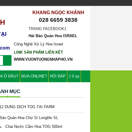
KHANG NGỌC KHÁNH
028 6659 3838
CH
TRANG FACEBOOK1
ẠI
Hải Bảo Quản Hoa ISRAEL
Công Nghệ Xử Lý Hoa Israel
l.com
LINK SẢN PHẨM LIÊN KẾT
WWW.VUONTUONGNHAPHO.VN
A Ở ĐÂU?
MUA ONLINE?
HỎI ĐÁP
0 sp
ANH MỤC
12 DUNG DỊCH TOG TẠI FARM
Bảo Quản Hoa Chợ Sỉ Longlife SL
Chai Nước Cắm Hoa TOG 500ml