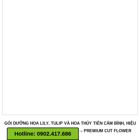
2. NƯỚC NHUỘM HOA
ISRAEL
2. BỘT NHUỘM HOA ISRAEL
3. MÀU NHUỘM BỘT 20 MÀU
12 TOG XỬ LÝ HOA TẠI VƯỜN
GROWERS
TOG 6 dùng Rữa Hoa CLO
TOG Galileo Nội Địa & Cúc XK
TOG 10 Dưỡng Hoa Hồng
TOG STAR Hoa Hồng Kho
Lạnh
TOG 30 Cẩm chướng, Cát
Tường, Lay ơn, Mặt trời
TOG L103 Kiềm Hoa Lily
TOG 75 Ức Chế Ethylene Hoa
TOG 3 Xử Lý Baby Salem
GÓI DƯỠNG HOA LILY, TULIP VÀ HOA THỦY TIÊN CẮM BÌNH, HIỆU
5. Keo Bẫy Vàng Israel
LONGLIFE BULBS “ĐẶC BIỆT” 2023 – PREMIUM CUT FLOWER
Hotline:
0902.417.686
6. Keo Bẫy Bọ Trĩ
BULBS