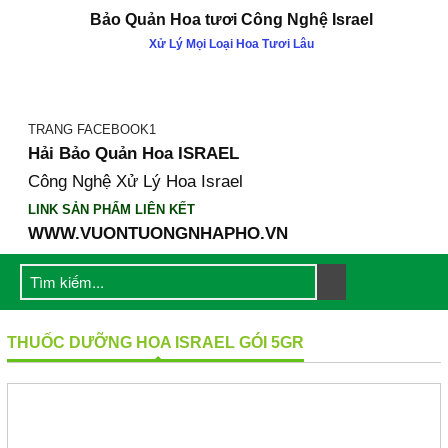
Bảo Quản Hoa tươi Công Nghệ Israel
Xử Lý Mọi Loại Hoa Tươi Lâu
GIỚI THIỆU
Công ty Khang Ngọc Khánh
Catalogue Sản Phẩm KNK
TRANG FACEBOOK1
Hải Bảo Quản Hoa ISRAEL
Cty Mẹ Gadot Israel
Công Nghệ Xử Lý Hoa Israel
Hội Thảo & Sự Kiện
LINK SẢN PHẨM LIÊN KẾT
SẢN PHẨM
WWW.VUONTUONGNHAPHO.VN
1. Dưỡng Hoa tại nhà
2. Dưỡng Hoa SHOP
3. Dưỡng Hoa Tại Chợ
Nước Cắm Hoa Longlife SL
THUỐC DƯỠNG HOA ISRAEL GÓI 5GR
Nước TOG Galileo Đậm Đặc
4. MÀU NHUỘM HOA NHẬP
KHẨU (NƯỚC & BỘT)
1. SƠN XỊT MÀU HOA ÚC