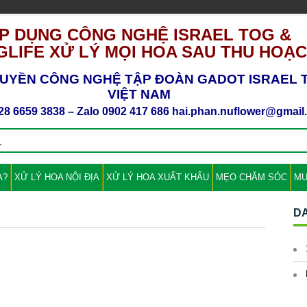
P DỤNG CÔNG NGHỆ ISRAEL TOG &
LIFE XỬ LÝ MỌI HOA SAU THU HOẠ
UYỀN CÔNG NGHỆ TẬP ĐOÀN GADOT ISRAEL T
VIỆT NAM
28 6659 3838 – Zalo 0902 417 686 hai.phan.nuflower@gmai
A?
XỬ LÝ HOA NỘI ĐỊA
XỬ LÝ HOA XUẤT KHẨU
MẸO CHĂM SÓC
MU
D