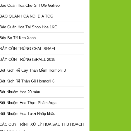
Bảo Quản Hoa Chợ Sỉ TOG Galileo
BẢO QUẢN HOA NỘI ĐỊA TOG
Bảo Quản Hoa Tại Shop Hoa 1KG
Bẫy Bọ Trĩ Keo Xanh
BẪY CÔN TRÙNG CHAI ISRAEL
BẪY CÔN TRÙNG ISRAEL 2018
Bột Kích Rễ Cây Thân Mềm Hormoril 3
Bột Kích Rễ Thân Gỗ Hormoril 6
Bột Nhuộm Hoa 20 màu
Bột Nhuộm Hoa Thực Phẩm Arga
Bột Nhuộm Hoa Tươi Nhập khẩu
CÁC QUY TRÌNH XỬ LÝ HOA SAU THU HOẠCH