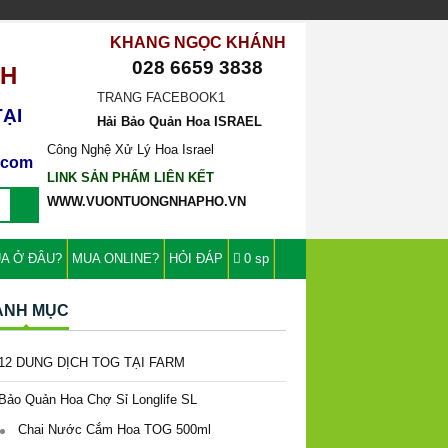
CH
KHANG NGỌC KHÁNH
028 6659 3838
ẠI
TRANG FACEBOOK1
Hải Bảo Quản Hoa ISRAEL
l.com
Công Nghệ Xử Lý Hoa Israel
LINK SẢN PHẨM LIÊN KẾT
WWW.VUONTUONGNHAPHO.VN
A Ở ĐÂU?
MUA ONLINE?
HỎI ĐÁP
0 sp
ANH MỤC
12 DUNG DỊCH TOG TẠI FARM
Bảo Quản Hoa Chợ Sỉ Longlife SL
Chai Nước Cắm Hoa TOG 500ml