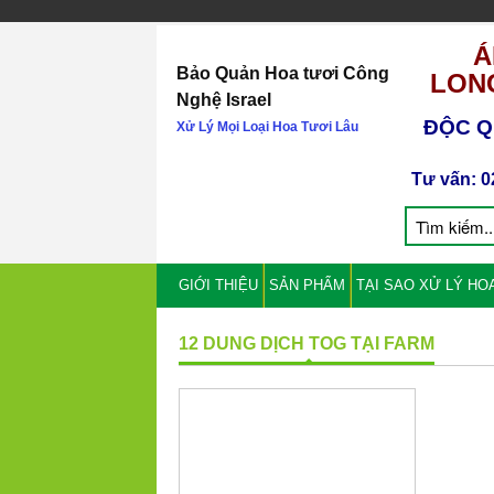
Á
Bảo Quản Hoa tươi Công
LONG
Nghệ Israel
ĐỘC Q
Xử Lý Mọi Loại Hoa Tươi Lâu
Tư vấn: 0
GIỚI THIỆU
SẢN PHẨM
TẠI SAO XỬ LÝ HO
12 DUNG DỊCH TOG TẠI FARM