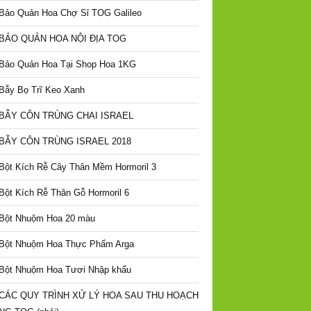
Bảo Quản Hoa Chợ Sỉ TOG Galileo
BẢO QUẢN HOA NỘI ĐỊA TOG
Bảo Quản Hoa Tại Shop Hoa 1KG
Bẫy Bọ Trĩ Keo Xanh
BẪY CÔN TRÙNG CHAI ISRAEL
BẪY CÔN TRÙNG ISRAEL 2018
Bột Kích Rễ Cây Thân Mềm Hormoril 3
Bột Kích Rễ Thân Gỗ Hormoril 6
Bột Nhuộm Hoa 20 màu
Bột Nhuộm Hoa Thực Phẩm Arga
Bột Nhuộm Hoa Tươi Nhập khẩu
CÁC QUY TRÌNH XỬ LÝ HOA SAU THU HOẠCH