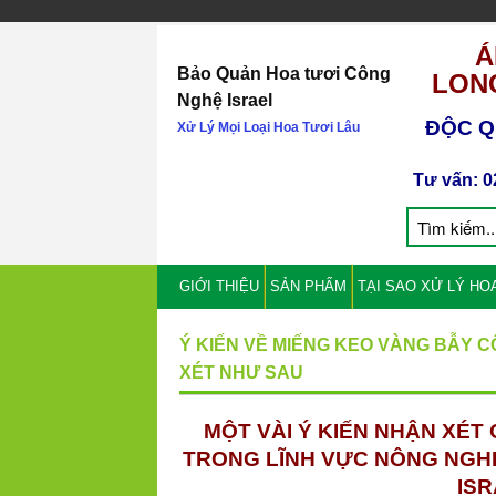
Á
Bảo Quản Hoa tươi Công
LONG
Nghệ Israel
ĐỘC Q
Xử Lý Mọi Loại Hoa Tươi Lâu
Tư vấn: 0
GIỚI THIỆU
SẢN PHẨM
TẠI SAO XỬ LÝ HO
Ý KIẾN VỀ MIẾNG KEO VÀNG BẪY 
XÉT NHƯ SAU
MỘT VÀI Ý KIẾN NHẬN XÉT
TRONG LĨNH VỰC NÔNG NGHI
ISR