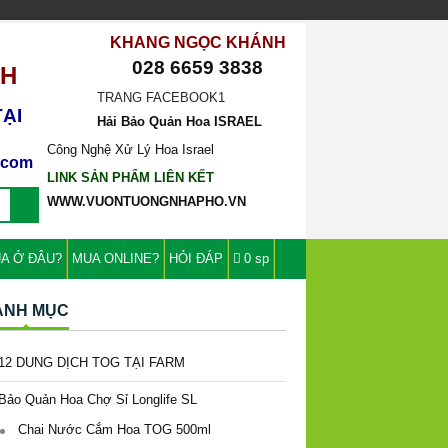
KHANG NGỌC KHÁNH
028 6659 3838
CH
TRANG FACEBOOK1
ẠI
Hải Bảo Quản Hoa ISRAEL
Công Nghệ Xử Lý Hoa Israel
l.com
LINK SẢN PHẨM LIÊN KẾT
WWW.VUONTUONGNHAPHO.VN
A Ở ĐÂU?
MUA ONLINE?
HỎI ĐÁP
0 sp
ANH MỤC
12 DUNG DỊCH TOG TẠI FARM
Bảo Quản Hoa Chợ Sỉ Longlife SL
Chai Nước Cắm Hoa TOG 500ml