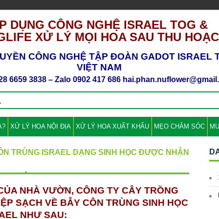
P DỤNG CÔNG NGHỆ ISRAEL TOG &
LIFE XỬ LÝ MỌI HOA SAU THU HOẠ
UYỀN CÔNG NGHỆ TẬP ĐOÀN GADOT ISRAEL T
VIỆT NAM
28 6659 3838 – Zalo 0902 417 686 hai.phan.nuflower@gmai
A?
XỬ LÝ HOA NỘI ĐỊA
XỬ LÝ HOA XUẤT KHẨU
MẸO CHĂM SÓC
MU
D
CÔN TRÙNG ISRAEL DẠNG SINH HỌC ĐƯỢC NHẬN
 CỦA NHÀ VƯỜN, CÔNG TY CÂY TRỒNG
ỆP SẠCH VỀ BẪY CÔN TRÙNG SINH HỌC
AEL NHƯ SAU: