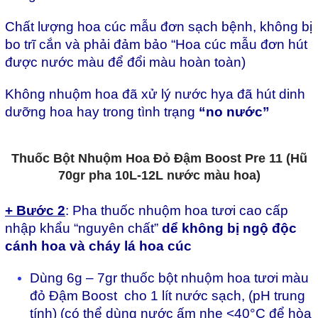
Ch
ấ
t l
ư
ợ
ng hoa cúc m
ẫ
u
đơ
n s
ạ
ch b
ệ
nh, không b
ị
bo tr
ĩ
c
ắ
n và ph
ả
i
đ
ả
m b
ả
o “Hoa cúc m
ẫ
u
đơ
n hút
đư
ợ
c n
ư
ớ
c màu
đ
ể
đ
ổ
i màu hoàn toàn)
Không nhu
ộ
m hoa
đ
ã x
ử
lý n
ư
ớ
c hya
đ
ã
hút dinh
d
ư
ỡng
hoa hay trong tình tr
ạ
ng
“no n
ư
ớ
c”
Thuốc Bột Nhuộm Hoa Đỏ Đậm Boost Pre 11 (Hũ
70gr pha 10L-12L nước màu hoa)
+ B
ư
ớ
c 2
: Pha thu
ố
c nhu
ộ
m hoa t
ươ
i cao c
ấ
p
nh
ậ
p kh
ẩ
u “nguyên ch
ấ
t”
d
ể
không b
ị
ng
ộ độc
cánh hoa và cháy lá hoa cúc
D
ùng 6g – 7gr thuốc b
ột nhuộm hoa tươi màu
đỏ Đậm Boost cho 1 l
ít n
ư
ớc sạch, (pH trung
t
ính)
(c
ó th
ể d
ùng n
ư
ớc ấm nhẹ <40
°C
đ
ể h
òa