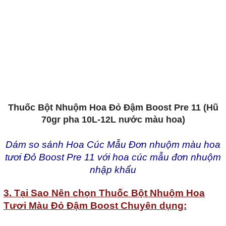
Dưỡng Cắm Bình Hoa Tại Nhà
Longlife 5gr
4. Bột + Nước Màu Nhuộm Hoa
Tươi Israel
5. Vật Tư Nông Nghiệp Sạch
Israel
6. Hoa Campuchia
HỎI ĐÁP
0 sp
Thuốc Bột Nhuộm Hoa Đỏ Đậm Boost Pre 11 (Hũ
70gr pha 10L-12L nước màu hoa)
Dám so sánh Hoa Cúc Mẫu Đơn nhuộm màu hoa
tươi Đỏ Boost Pre 11 với hoa cúc mẫu đơn nhuộm
nhập khẩu
3. T
ạ
i Sao Nên ch
ọ
n Thu
ố
c B
ộ
t Nhu
ộ
m Hoa
T
ươ
i Màu
Đ
ỏ
Đ
ậ
m Boost Chuyên d
ụ
ng: