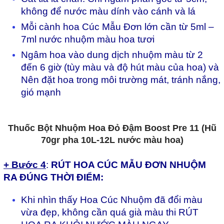
kh
ông
đ
ể n
ư
ớc m
àu dính vào cánh và lá
Mỗi cành hoa Cúc Mẫu Đơn lớn cần từ 5ml –
7ml nước nhuộm màu hoa tươi
Ngâm
hoa v
ào dung d
ịch nhuộm màu từ 2
đến 6 giờ
(t
ùy màu và
đ
ộ h
út màu c
ủa hoa) và
N
ên
đ
ặt hoa trong m
ôi tr
ư
ờng m
át, tránh n
ắng,
gi
ó m
ạnh
Thuốc Bột Nhuộm Hoa Đỏ Đậm Boost Pre 11 (Hũ
70gr pha 10L-12L nước màu hoa)
+ Bước 4
:
RÚT HOA CÚC MẪU ĐƠN NHUỘM
RA ĐÚNG THỜI ĐIỂM:
Khi nhìn thấy Hoa Cúc Nhuộm đã đổi màu
vừa đẹp, không cần quá già màu thi RÚT