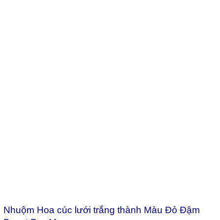
Nhuộm Hoa cúc lưới trắng thành Màu Đỏ Đậm
Boost Pre 11
Thuốc Bột Nhuộm Hoa Đỏ Đậm Boost Pre 11 (Hũ
70gr pha 10L-12L nước màu hoa)
28/06/2025
Bột Nhuộm Hoa Tươi Màu Đỏ Đậm Boost Pre 11
Bài viết nổi bật
Thuốc Bột Nhuộm Hoa Đỏ
Đậm Boost Pre 11 (Hũ 70gr
pha 10L-12L nước màu hoa)
Bảo quản hoa Protea ‘Pink