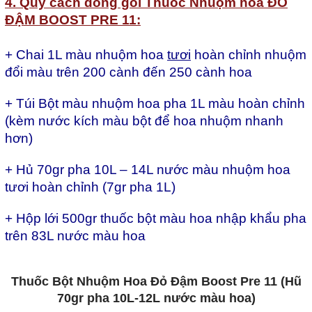
4. Quy cách đóng gói Thuốc Nhuộm hoa
Đ
Ỏ
Đ
Ậ
M BOOST PRE 11
:
+ Chai 1L màu nhuộm hoa
tươi
hoàn chỉnh nhuộm
đổi màu trên 200 cành đến 250 cành hoa
+ Túi Bột màu nhuộm hoa pha 1L màu hoàn chỉnh
(kèm nước kích màu bột để hoa nhuộm nhanh
hơn)
+ Hủ 70gr pha 10L – 14L n
ư
ớ
c màu nhu
ộ
m hoa
t
ươ
i hoàn chỉnh (7gr pha 1L)
+ Hộp lới 500gr thuốc bột màu hoa nhập khẩu pha
trên 83L n
ư
ớ
c màu hoa
Thuốc Bột Nhuộm Hoa Đỏ Đậm Boost Pre 11 (Hũ
70gr pha 10L-12L nước màu hoa)