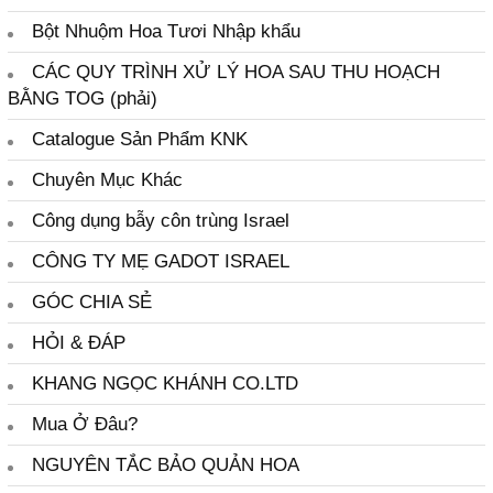
Nước Nhuộm Hoa học sinh
Nước Nhuộm Hoa Lan Chậu
Nước Nhuộm Hoa Nhập Khẩu
Nước Nhuộm Hoa Tươi Đậm Đặc
Phân Bón Hòa Tan Israel
PHƯƠNG PHÁP BẢO QUẢN HOA TOG ISRAEL (cột
phải)
SẢN PHẨM ISRAEL
Sơn Xịt Hoa Úc
Thuốc Dưỡng Hoa Israel Gói 5gr
Thuốc Dưỡng Hoa Lily Longlife Bulbs
TIN TỨC SỰ KIỆN