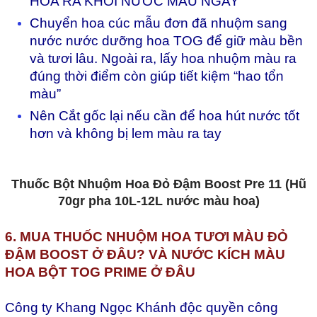
HOA RA KHỎI NƯỚC MÀU NGAY
Chuy
ển hoa cúc mẫu đơn đã nhuộm sang
n
ư
ớc n
ư
ớc d
ư
ỡng hoa TOG
đ
ể giữ m
àu b
ền
v
à t
ươi l
âu. Ngoài ra, lấy hoa nhuộm màu ra
đúng thời điểm còn giúp tiết kiệm “hao tổn
màu”
Nên Cắt gốc lại nếu cần
đ
ể hoa h
út n
ư
ớc tốt
h
ơn và không bị lem màu ra tay
Thuốc Bột Nhuộm Hoa Đỏ Đậm Boost Pre 11 (Hũ
70gr pha 10L-12L nước màu hoa)
6. MUA THUỐC NHUỘM HOA TƯƠI MÀU ĐỎ
ĐẬM BOOST Ở ĐÂU? VÀ NƯỚC KÍCH MÀU
HOA BỘT TOG PRIME Ở ĐÂU
Công ty Khang Ngọc Khánh độc quyền công