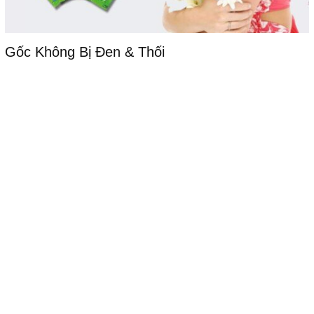
2. SHOP HOA BẢO QUẢN HOA - Dùng Hộp
1KG
(Tiết Kiệm 50%)