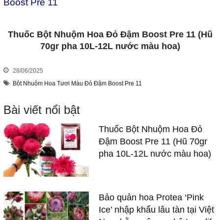
Ice’ nhập khẩu lâu tàn tại Việt
Nam bằng công nghệ Longlife
SL của Israel
Thuốc Nhuộm Hoa Cẩm Tú
Cầu (Set nhỏ 10 chai 225k)
công nghệ Israel An toàn và
chuyên nghiệp
QUY TRÌNH XỬ LÝ HOA
CÚC LƯỚI SAU THU
HOẠCH (NỘI ĐỊA)
BẢO QUẢN HOA SALEM
TƯƠI LÂU VÀ NỞ ĐỀU
BẰNG DUNG DỊCH XỬ LÝ