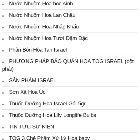
TOG 3 Chế Phẩm Xử Lý Hoa baby
TOG 30 Công Nghệ Xử Lý Hoa Của Israel
TOG 6 Chế Phẩm Rữa Hoa
TOG 75 Ức Chế Ethylene Hoa
TOG L103 Chế Phẩm Hoa Lily Kho lanh
TOG Star Chế Phẩm Xử Lý Hoa Hồng
VƯỜN TƯỜNG NHÀ PHỐ KẾT NỐI
XỬ LÝ HOA KHO LẠNH TOG
ĐĂNG KÝ NHẬN TIN