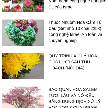
HOA TOG 3 CỦA ISRAEL
DANH MỤC
12 DUNG DỊCH TOG TẠI FARM
Bảo Quản Hoa Chợ Sỉ Longlife SL
Chai Nước Cắm Hoa TOG 500ml
Bảo Quản Hoa Chợ Sỉ TOG Galileo
BẢO QUẢN HOA NỘI ĐỊA TOG
Bảo Quản Hoa Tại Shop Hoa 1KG
Bẫy Bọ Trĩ Keo Xanh
BẪY CÔN TRÙNG ISRAEL 2018
Bột Kích Rễ Cây Thân Mềm Hormoril 3