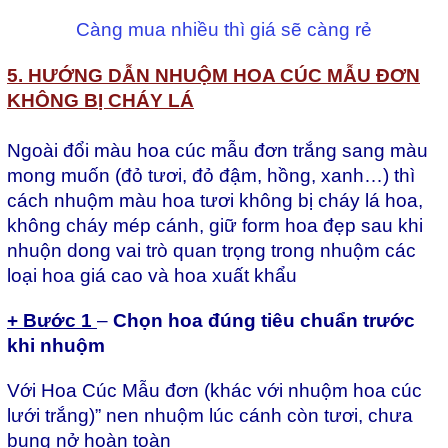
Càng mua nhiều thì giá sẽ càng rẻ
5. H
Ư
ỚNG DẪN NHUỘM HOA C
ÚC M
ẪU
ĐƠN
KH
ÔNG B
Ị CH
ÁY LÁ
Ngoài
đ
ổi m
àu hoa cúc m
ẫu
đơn tr
ắng sang m
àu
mong mu
ốn (
đ
ỏ t
ươi, đ
ỏ
đ
ậm, hồng, xanh…)
thì
cách nhu
ộ
m màu hoa t
ươ
i k
h
ông b
ị
cháy lá hoa,
không cháy mép cánh, gi
ữ form hoa
đ
ẹp sau khi
nhuộ
n dong vai trò quan tr
ọ
ng trong nhu
ộ
m các
lo
ạ
i hoa giá cao và hoa xu
ấ
t kh
ẩ
u
+ B
ư
ớ
c 1
–
Ch
ọn hoa
đ
úng tiêu chu
ẩn tr
ư
ớc
khi nhuộm
V
ớ
i
Hoa
Cúc M
ẫ
u
đơ
n (khác v
ớ
i nhu
ộ
m hoa cúc
l
ư
ớ
i tr
ắ
ng)” nen
nhu
ộ
m lúc cánh còn t
ươi, chưa
bung n
ở ho
àn toàn