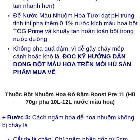
tan nhanh h
ơn)
Để Nước Màu Nhuộm Hoa Tươi đạt pH trung
tính thì pha thêm 0.1% nước kích màu hoa bột
TOG Prime và khu
ấy tan ho
àn toàn b
ột trong
n
ư
ớc dưỡng
Kh
ông pha quá
đ
ậm, v
ì d
ễ g
ây cháy mép
cánh ho
ặc kh
ô lá.
ĐỌC KỸ HƯỚNG DẪN
ĐONG BỘT MÀU HOA TRÊN MỖI HỦ SẢN
PHẨM MUA VỀ
Thuốc Bột Nhuộm Hoa Đỏ Đậm Boost Pre 11 (Hũ
70gr pha 10L-12L nước màu hoa)
+ Bước 3:
Cách ngâm hoa
đ
ể hoa nhuộm kh
ông
b
ị ch
áy lá
Cắt tỉa lá chân. Ch
ỉ ng
âm ph
ần gốc từ 5cm,