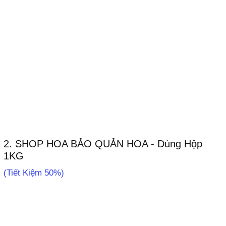
Dạng Bột (1KG pha 100 Lit) Dung Dịch