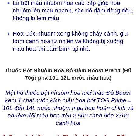
Là b
ộ
t màu nhuôm hoa cao c
ấ
p giúp hoa
nhu
ộ
m lên màu nhanh, s
ắc
đ
ỏ
đ
ậm
đ
ồng
đ
ều,
kh
ông lo lem màu
Hoa Cúc nhuôm xong không cháy cánh, gi
ữ
form c
ánh hoa t
ự nhi
ên và không b
ị
xu
ố
ng
màu hoa khi c
ắ
m bình t
ạ
i nhà
Thuốc Bột Nhuộm Hoa Đỏ Đậm Boost Pre 11 (Hũ
70gr pha 10L-12L nước màu hoa)
Một hủ thuốc bột nhuộm hoa tươi màu Đỏ Boost
kèm 1 chai nước kích màu hoa bột TOG Prime =
10L đến 14L nước nhuộm màu hoa hoàn chỉnh và
nhuộm đổi màu hoa trên 2.500 cành đến 2700
cành hoa