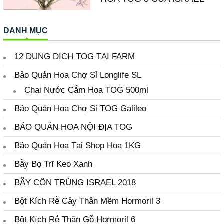
Bột Kích Rễ Thân Gỗ Hormoril 6
Bột Nhuộm Hoa Tươi Nhập khẩu
CÁC QUY TRÌNH XỬ LÝ HOA SAU THU HOẠCH
BẰNG TOG (phải)
Catalogue Sản Phẩm KNK
Chuyên Mục Khác
Công dụng bẫy côn trùng Israel
CÔNG TY MẸ GADOT ISRAEL
GÓC CHIA SẺ
HỎI & ĐÁP
KHANG NGỌC KHÁNH CO.LTD
Mua Ở Đâu?
NGUYÊN TẮC BẢO QUẢN HOA